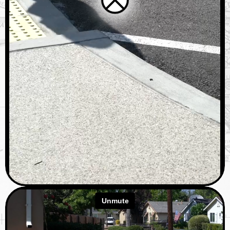
—
—
—