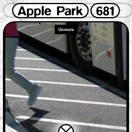
Apple Park
681
1
2
3
4
5
6
7
8
9
0